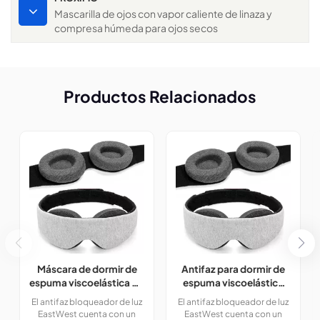
Mascarilla de ojos con vapor caliente de linaza y
compresa húmeda para ojos secos
Productos Relacionados
Máscara de dormir de
Antifaz para dormir de
espuma viscoelástica 3D
espuma viscoelástica
para bloquear la luz
ajustable 3D con
El antifaz bloqueador de luz
El antifaz bloqueador de luz
bloqueo de luz al 100 %
EastWest cuenta con un
EastWest cuenta con un