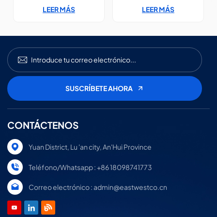
innovador tejido grueso de
innovador tejido grueso de
LEER MÁS
LEER MÁS
doble capa que garantiza
doble capa que garantiza
una ausencia total de fugas
una ausencia total de fugas
de luz, lo que ayuda a los
de luz, lo que ayuda a los
usuarios a conciliar el sueño
usuarios a conciliar el sueño
rápidamente y disfrutar de
rápidamente y disfrutar de
un descanso profundo y
un descanso profundo y
reparador. Combinado con
reparador. Combinado con
materiales suaves y
materiales suaves y
transpirables y un diseño
transpirables y un diseño
ergonómico con contorno
ergonómico con contorno
3D, proporciona
3D, proporciona
comodidad sin presión
comodidad sin presión
durante todo el día.
durante todo el día.
CONTÁCTENOS
Yuan District, Lu 'an city, An'Hui Province
Teléfono/Whatsapp : +86 18098741773
Correo electrónico : admin@eastwestco.cn