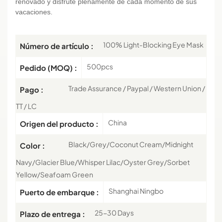
renovado y disfrute plenamente de cada momento de sus
vacaciones.
100% Light-Blocking Eye Mask
Número de artículo :
500pcs
Pedido (MOQ) :
Trade Assurance / Paypal / Western Union /
Pago :
TT / LC
China
Origen del producto :
Black/Grey/Coconut Cream/Midnight
Color :
Navy/Glacier Blue/Whisper Lilac/Oyster Grey/Sorbet
Yellow/Seafoam Green
Shanghai Ningbo
Puerto de embarque :
25-30 Days
Plazo de entrega :