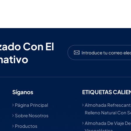
zado Con El
mativo
Síganos
ETIQUETAS CALIE
Página Principal
Almohada Refrescant
Relleno Natural Con 
Sobre Nosotros
Almohada De Viaje D
Productos
Viscoelástica