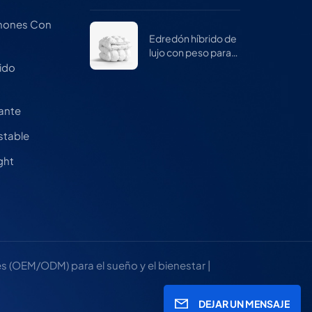
mujeres
chones Con
Edredón híbrido de
lujo con peso para
invierno
ido
a
cante
stable
ght
 (OEM/ODM) para el sueño y el bienestar |
DEJAR UN MENSAJE