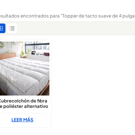
resultados encontrados para "Topper de tacto suave de 4 pulg
Cubrecolchón de fibra
e poliéster alternativo
e plumón ultra grueso
de 4 pulgadas
LEER MÁS