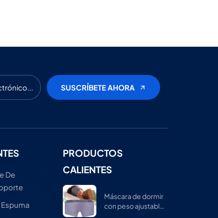
NTES
PRODUCTOS
CALIENTES
e De
Soporte
Máscara de dormir
e Espuma
con peso ajustable
para hombres y