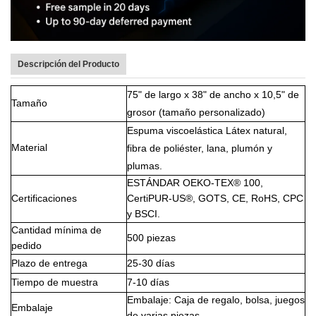
Descripción del Producto
75" de largo x 38" de ancho x 10,5" de
Tamaño
grosor (tamaño personalizado)
Espuma viscoelástica
Látex natural,
Material
fibra de poliéster, lana, plumón y
plumas.
ESTÁNDAR OEKO-TEX® 100,
Certificaciones
CertiPUR-US®, GOTS, CE, RoHS, CPC
y BSCI.
Cantidad mínima de
500 piezas
pedido
Plazo de entrega
25-30 días
Tiempo de muestra
7-10 días
Embalaje: Caja de regalo, bolsa, juegos
Embalaje
de varias piezas