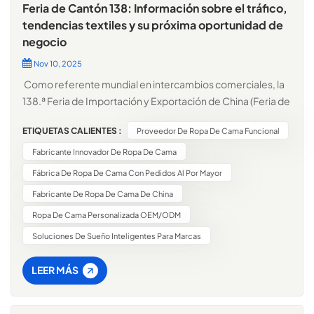
Feria de Cantón 138: Información sobre el tráfico,
tendencias textiles y su próxima oportunidad de
negocio
Nov 10, 2025
Como referente mundial en intercambios comerciales, la
138.ª Feria de Importación y Exportación de China (Feria de
Cantón) ha demostrado una vez más su papel insustituible
ETIQUETAS CALIENTES :
Proveedor De Ropa De Cama Funcional
como punto de encuentro entre compradores y
vendedores de todo el mundo. Con una asistencia récord y
Fabricante Innovador De Ropa De Cama
tendencias claras en el sector, ofrece una valiosa guía para
Fábrica De Ropa De Cama Con Pedidos Al Por Mayor
los compradores de textiles que buscan soluciones
Fabricante De Ropa De Cama De China
rentables o productos innovadores.138ª Feria de Cantón:
Ropa De Cama Personalizada OEM/ODM
Crecimiento del tráfico y tendencias de cooperación
globalLa 138.ª Feria de Cantón cerró el 4 de noviembre con
Soluciones De Sueño Inteligentes Para Marcas
un éxito rotundo que superó todas las expectativas.
Asistieron más de 310 000 compradores internacionales
LEER MÁS
procedentes de 223 países y regiones, lo que supone un
incremento del 7,5 % con respecto a la edición anterior y un