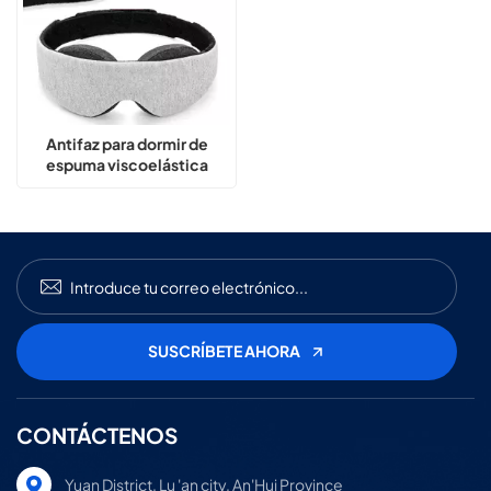
Antifaz para dormir de
espuma viscoelástica
ajustable 3D con bloqueo
de luz al 100 %
CONTÁCTENOS
Yuan District, Lu 'an city, An'Hui Province