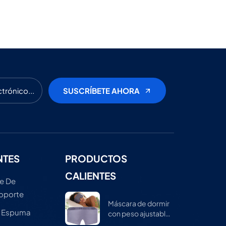
NTES
PRODUCTOS
CALIENTES
e De
Soporte
Máscara de dormir
e Espuma
con peso ajustable
para hombres y