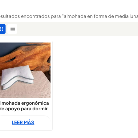
resultados encontrados para "almohada en forma de media lun
lmohada ergonómica
de apoyo para dormir
e lado rellena de látex
Crescent
LEER MÁS