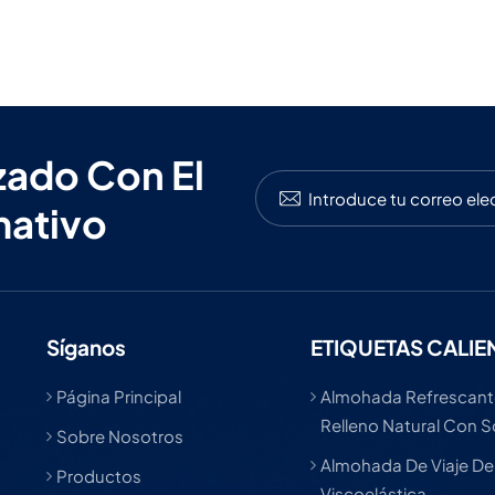
zado Con El
mativo
Síganos
ETIQUETAS CALIE
Página Principal
Almohada Refrescant
Relleno Natural Con 
Sobre Nosotros
Almohada De Viaje D
Productos
Viscoelástica