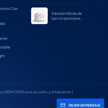
mujeres
chones Con
Edredón híbrido de
lujo con peso para
invierno
ido
a
cante
stable
ght
 (OEM/ODM) para el sueño y el bienestar |
DEJAR UN MENSAJE