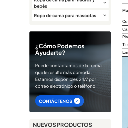
bebés
Mat
Ropa de cama para mascotas
Cer
Ca
Pl
Ti
¿Cómo Podemos
Ayudarte?
Em
Puede contactarnos de la forma
que le resulte más cómoda.
Estamos disponibles 24/7 por
correo electrónico o teléfono.
CONTÁCTENOS
NUEVOS PRODUCTOS