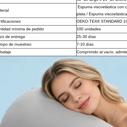
Espuma viscoelástica con 
erial
plata / Espuma viscoelástic
tificaciones
OEKO-TEX® STANDARD 100,
ntidad mínima de pedido
100 unidades
azo de entrega
25-30 días
empo de muestreo
7-10 días
balaje
Comprimido al vacío, admit