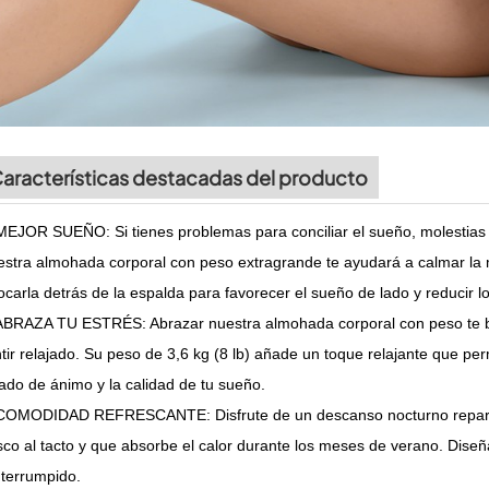
aracterísticas destacadas del producto
MEJOR SUEÑO: Si tienes problemas para conciliar el sueño, molestias fí
stra almohada corporal con peso extragrande te ayudará a calmar la
ocarla detrás de la espalda para favorecer el sueño de lado y reducir l
ABRAZA TU ESTRÉS: Abrazar nuestra almohada corporal con peso te br
tir relajado. Su peso de 3,6 kg (8 lb) añade un toque relajante que p
ado de ánimo y la calidad de tu sueño.
COMODIDAD REFRESCANTE: Disfrute de un descanso nocturno reparado
sco al tacto y que absorbe el calor durante los meses de verano. Dise
nterrumpido.