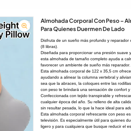
Almohada Corporal Con Peso – A
Para Quienes Duermen De Lado
Disfruta de un sueño más profundo y reparador 
(8 libras).
Diseñada para proporcionar una presión suave y 
esta almohada de tamaño completo ayuda a calmar
favorecer un ambiente de sueño más reparador.
Esta almohada corporal de 122 x 35,5 cm ofrece
ayudando a alinear la columna vertebral y alivia
sea que la abraces, la coloques entre las rodill
con peso te brindará una sensación de confort y
Confeccionada con tejido transpirable y refres
cualquier época del año. Su relleno de alta calid
sin resultar pesada, lo que la hace ideal para a
Esta almohada corporal refrescante con peso es pe
televisión. Es especialmente útil para quienes d
ligero y para cualquiera que busque reducir el es