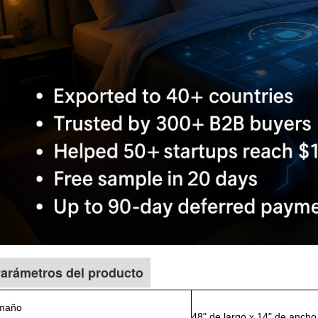
arámetros del producto
maño
48" de largo x 14" de ancho