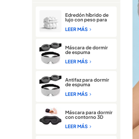
Edredón híbrido de
lujo con peso para
invierno
LEER MÁS
Máscara de dormir
de espuma
viscoelástica 3D
para bloquear la luz
LEER MÁS
Antifaz para dormir
de espuma
viscoelástica
ajustable 3D con
LEER MÁS
bloqueo de luz al 100
%
Máscara para dormir
con contorno 3D
opaca con espuma
viscoelástica
LEER MÁS