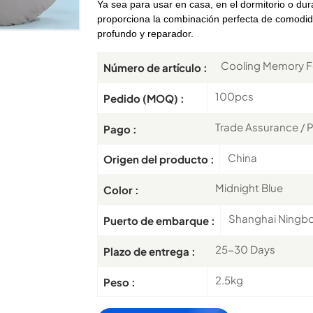
Ya sea para usar en casa, en el dormitorio o du
proporciona la combinación perfecta de comodi
profundo y reparador.
Cooling Memory F
Número de artículo :
100pcs
Pedido (MOQ) :
Trade Assurance / P
Pago :
China
Origen del producto :
Midnight Blue
Color :
Shanghai Ningb
Puerto de embarque :
25-30 Days
Plazo de entrega :
2.5kg
Peso :