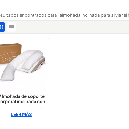
resultados encontrados para "almohada inclinada para aliviar e
Almohada de soporte
orporal inclinada con
diseño de túnel para
brazos para aliviar la
LEER MÁS
resión en los hombros.