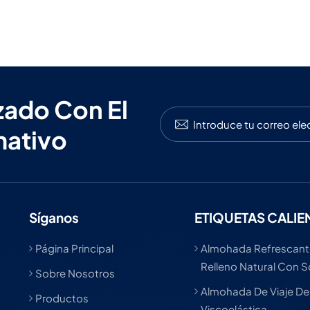
zado Con El
mativo
Síganos
ETIQUETAS CALIE
Página Principal
Almohada Refrescant
Relleno Natural Con 
Sobre Nosotros
Almohada De Viaje D
Productos
Viscoelástica