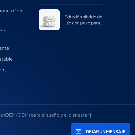
mujeres
chones Con
Edredón híbrido de
lujo con peso para
invierno
ido
a
cante
stable
ght
 (OEM/ODM) para el sueño y el bienestar |
DEJAR UN MENSAJE