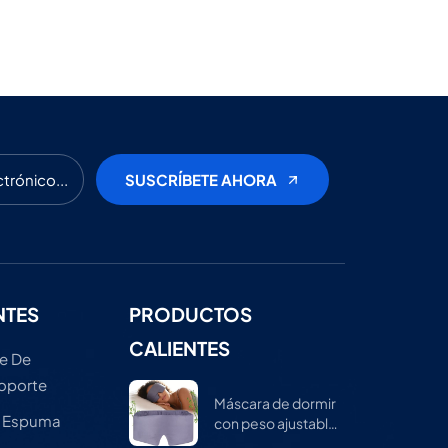
NTES
PRODUCTOS
CALIENTES
e De
Soporte
Máscara de dormir
e Espuma
con peso ajustable
para hombres y