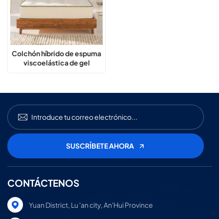
Colchón híbrido de espuma
viscoelástica de gel
Orthopedique de alta
calidad para hotel de lujo
CONTÁCTENOS
Yuan District, Lu 'an city, An'Hui Province