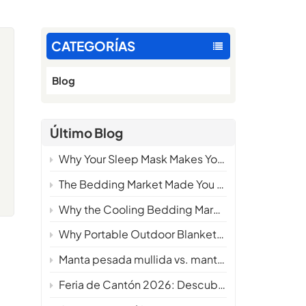
CATEGORÍAS
Blog
Último Blog
Why Your Sleep Mask Makes You Hotter at Night — And What the Science Says About Fixing It
The Bedding Market Made You Choose. We Made You Wonder Why You Ever Had To.
Why the Cooling Bedding Market Needs a New Definition
Why Portable Outdoor Blankets Are Becoming a Must-Have Product for Camping Brands in 2026
Manta pesada mullida vs. manta pesada tradicional: ¿Cuál ofrece mayor comodidad?
Feria de Cantón 2026: Descubra nuestras últimas innovaciones en ropa de cama refrigerante.
a