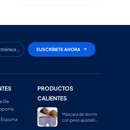
NTES
PRODUCTOS
CALIENTES
e De
Soporte
Máscara de dormir
e Espuma
con peso ajustable
para hombres y