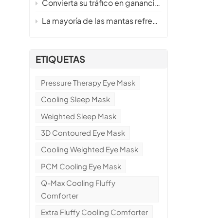
Convierta su tráfico en ganancias este verano, sin inventario ni riesgos.
La mayoría de las mantas refrescantes no funcionan: aquí te mostramos cómo fabricamos una que sí se vende.
ETIQUETAS
Pressure Therapy Eye Mask
Cooling Sleep Mask
o
Weighted Sleep Mask
3D Contoured Eye Mask
Cooling Weighted Eye Mask
PCM Cooling Eye Mask
Q-Max Cooling Fluffy
Comforter
Extra Fluffy Cooling Comforter