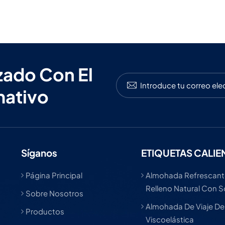
zado Con El
mativo
Síganos
ETIQUETAS CALIE
Página Principal
Almohada Refrescant
Relleno Natural Con 
Sobre Nosotros
Almohada De Viaje D
Productos
Viscoelástica