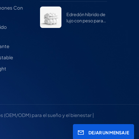
mujeres
chones Con
Edredón híbrido de
lujo con peso para
invierno
ido
a
cante
stable
ght
 (OEM/ODM) para el sueño y el bienestar |
DEJAR UN MENSAJE