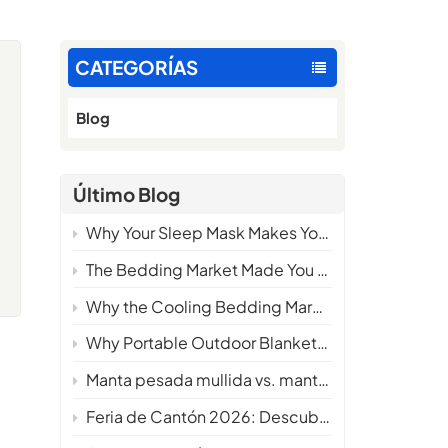
CATEGORÍAS
Blog
Último Blog
Why Your Sleep Mask Makes You Hotter at Night — And What the Science Says About Fixing It
The Bedding Market Made You Choose. We Made You Wonder Why You Ever Had To.
Why the Cooling Bedding Market Needs a New Definition
Why Portable Outdoor Blankets Are Becoming a Must-Have Product for Camping Brands in 2026
Manta pesada mullida vs. manta pesada tradicional: ¿Cuál ofrece mayor comodidad?
Feria de Cantón 2026: Descubra nuestras últimas innovaciones en ropa de cama refrigerante.