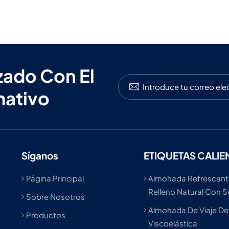
zado Con El
mativo
Síganos
ETIQUETAS CALIE
Página Principal
Almohada Refrescant
Relleno Natural Con 
Sobre Nosotros
Almohada De Viaje D
Productos
Viscoelástica