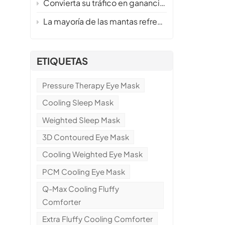
Convierta su tráfico en ganancias este verano, sin inventario ni riesgos.
La mayoría de las mantas refrescantes no funcionan: aquí te mostramos cómo fabricamos una que sí se vende.
,
ETIQUETAS
Pressure Therapy Eye Mask
Cooling Sleep Mask
Weighted Sleep Mask
3D Contoured Eye Mask
Cooling Weighted Eye Mask
PCM Cooling Eye Mask
Q-Max Cooling Fluffy
Comforter
Extra Fluffy Cooling Comforter