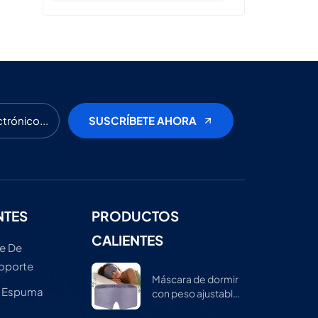
NTES
PRODUCTOS
CALIENTES
e De
Soporte
Máscara de dormir
e Espuma
con peso ajustable
para hombres y