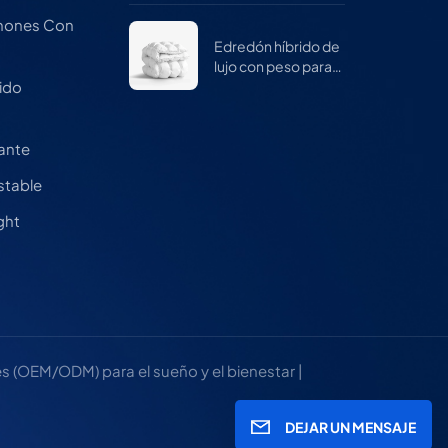
mujeres
chones Con
Edredón híbrido de
lujo con peso para
invierno
ido
a
cante
stable
ght
 (OEM/ODM) para el sueño y el bienestar |
DEJAR UN MENSAJE