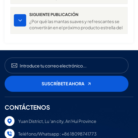
fabricamos una que sí se vende.
SIGUIENTE PUBLICACIÓN
¿Por qué las mantas suaves y refrescantes se
convertirán en el próximo producto estrella del
verano de 2026?
CONTÁCTENOS
Yuan District, Lu 'an city, An'Hui Province
Teléfono/Whatsapp : +86 18098741773