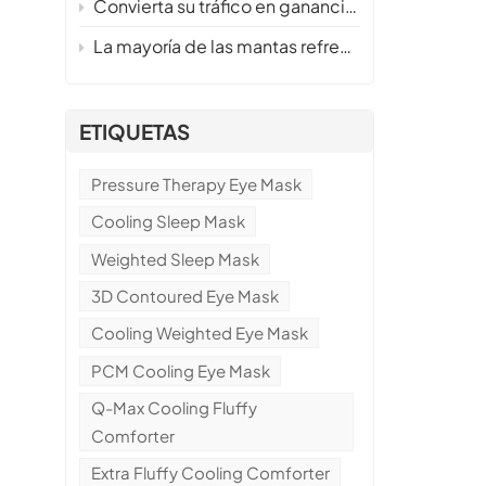
Convierta su tráfico en ganancias este verano, sin inventario ni riesgos.
La mayoría de las mantas refrescantes no funcionan: aquí te mostramos cómo fabricamos una que sí se vende.
ETIQUETAS
Pressure Therapy Eye Mask
Cooling Sleep Mask
a
Weighted Sleep Mask
3D Contoured Eye Mask
Cooling Weighted Eye Mask
PCM Cooling Eye Mask
Q-Max Cooling Fluffy
Comforter
Extra Fluffy Cooling Comforter