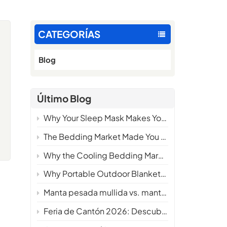
CATEGORÍAS
Blog
s
Último Blog
n
Why Your Sleep Mask Makes You Hotter at Night — And What the Science Says About Fixing It
The Bedding Market Made You Choose. We Made You Wonder Why You Ever Had To.
Why the Cooling Bedding Market Needs a New Definition
Why Portable Outdoor Blankets Are Becoming a Must-Have Product for Camping Brands in 2026
Manta pesada mullida vs. manta pesada tradicional: ¿Cuál ofrece mayor comodidad?
Feria de Cantón 2026: Descubra nuestras últimas innovaciones en ropa de cama refrigerante.