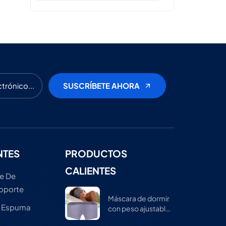
NTES
PRODUCTOS
CALIENTES
e De
Soporte
Máscara de dormir
e Espuma
con peso ajustable
para hombres y