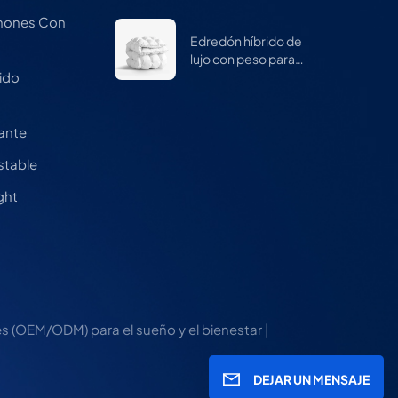
mujeres
chones Con
Edredón híbrido de
lujo con peso para
invierno
ido
a
cante
stable
ght
 (OEM/ODM) para el sueño y el bienestar |
DEJAR UN MENSAJE